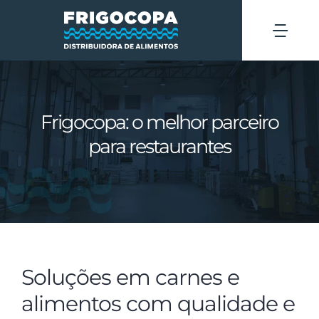
Ir
para
Tog
o
Navi
conteúdo
Quem somos
Frigocopa: o melhor parceiro
Áreas de atuação
para restaurantes
Produtos
Blog
Contato
Soluções em carnes e
alimentos com qualidade e
SOLICITAR COTAÇÃO